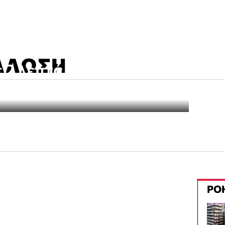
ΆΛΩΣΗ
ε 2 λεπτά το πρόβλημα
γητού, με αριθμούς
ΡΟ