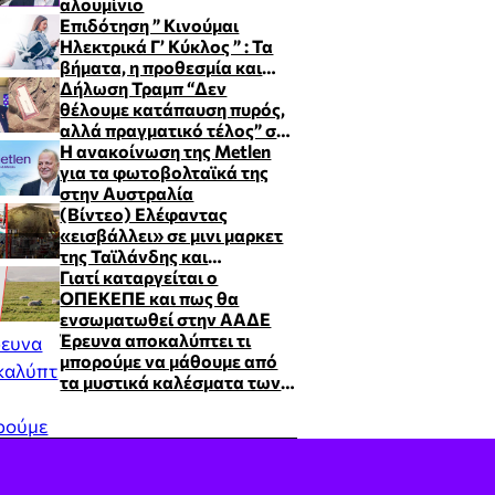
αλουμίνιο
Επιδότηση ” Κινούμαι
Ηλεκτρικά Γ’ Κύκλος ” : Τα
βήματα, η προθεσμία και
ποιοι θα λάβουν μεγαλύτερα
Δήλωση Τραμπ “Δεν
ποσά
θέλουμε κατάπαυση πυρός,
αλλά πραγματικό τέλος” στο
ζήτημα των πυρηνικών του
Η ανακοίνωση της Metlen
Ιράν
για τα φωτοβολταϊκά της
στην Αυστραλία
(Βίντεο) Ελέφαντας
«εισβάλλει» σε μινι μαρκετ
της Ταϊλάνδης και
καταβροχθίζει σνακ!
Γιατί καταργείται ο
ΟΠΕΚΕΠΕ και πως θα
ενσωματωθεί στην ΑΑΔΕ
Έρευνα αποκαλύπτει τι
μπορούμε να μάθουμε από
τα μυστικά καλέσματα των
ουρακοτάγκων