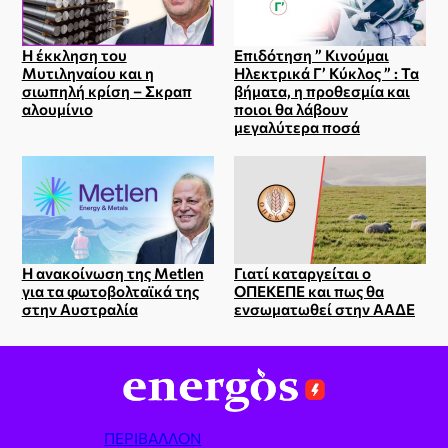
Η έκκληση του
Επιδότηση ” Κινούμαι
Μυτιληναίου και η
Ηλεκτρικά Γ’ Κύκλος ” : Τα
σιωπηλή κρίση – Σκραπ
βήματα, η προθεσμία και
αλουμίνιο
ποιοι θα λάβουν
μεγαλύτερα ποσά
Η ανακοίνωση της Metlen
Γιατί καταργείται ο
για τα φωτοβολταϊκά της
ΟΠΕΚΕΠΕ και πως θα
στην Αυστραλία
ενσωματωθεί στην ΑΑΔΕ
ΠΕΡΙΒΆΛΛΟΝ