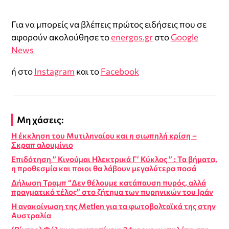
Για να μπορείς να βλέπεις πρώτος ειδήσεις που σε
αφορούν ακολούθησε το
energos.gr
στο
Google
News
ή στο
Instagram
και το
Facebook
Μη χάσεις:
Η έκκληση του Μυτιληναίου και η σιωπηλή κρίση –
Σκραπ αλουμίνιο
Επιδότηση ” Κινούμαι Ηλεκτρικά Γ’ Κύκλος ” : Τα βήματα,
η προθεσμία και ποιοι θα λάβουν μεγαλύτερα ποσά
Δήλωση Τραμπ “Δεν θέλουμε κατάπαυση πυρός, αλλά
πραγματικό τέλος” στο ζήτημα των πυρηνικών του Ιράν
Η ανακοίνωση της Metlen για τα φωτοβολταϊκά της στην
Αυστραλία