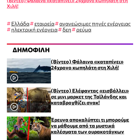
(Βίντεο) Φάλαινα «καταπίνει» 24χρονο κωπηλάτη στη
Χιλή!
Ελλάδα
εταιρεία
ανανεώσιμες πηγές ενέργειας
ηλεκτρική ενέργεια
δεη
ρεύμα
ΔΗΜΟΦΙΛΉ
(Βίντεο) Φάλαινα «καταπίνει»
24χρονο κωπηλάτη στη Χιλή!
(Βίντεο) Ελέφαντας «εισβάλλει»
σε μινι μαρκετ της Ταϊλάνδης και
καταβροχθίζει σνακ!
Έρευνα αποκαλύπτει τι μπορούμε
να μάθουμε από τα μυστικά
καλέσματα των ουρακοτάγκων