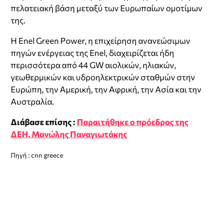
πελατειακή βάση μεταξύ των Ευρωπαίων ομοτίμων
της.
Η Εnel Green Power, η επιχείρηση ανανεώσιμων
πηγών ενέργειας της Enel, διαχειρίζεται ήδη
περισσότερα από 44 GW αιολικών, ηλιακών,
γεωθερμικών και υδροηλεκτρικών σταθμών στην
Ευρώπη, την Αμερική, την Αφρική, την Ασία και την
Αυστραλία.
Διάβασε επίσης :
Παραιτήθηκε ο πρόεδρος της
ΔΕΗ, Μανώλης Παναγιωτάκης
Πηγή : cnn greece