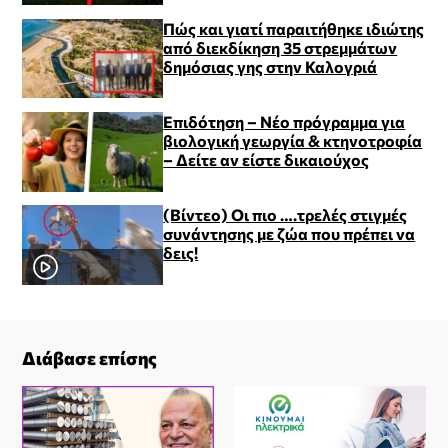
Πώς και γιατί παραιτήθηκε ιδιώτης
από διεκδίκηση 35 στρεμμάτων
δημόσιας γης στην Καλογριά
Επιδότηση – Νέο πρόγραμμα για
βιολογική γεωργία & κτηνοτροφία
– Δείτε αν είστε δικαιούχος
(Βίντεο) Οι πιο ….τρελές στιγμές
συνάντησης με ζώα που πρέπει να
δεις!
Διάβασε επίσης